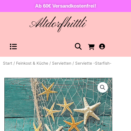
Zum
Ab 60€ Versandkostenfrei!
Inhalt
springen
Warenkorb
Start
/
Feinkost & Küche
/
Servietten
/ Serviette -Starfish-