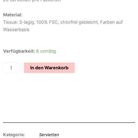
Material:
Tissue: 3-lagig, 100% FSC, chlorfrei gebleicht, Farben auf
Wasserbasis
Serviette
Verfügbarkeit:
8 vorrätig
-
Starfish-
In den Warenkorb
Menge
Kategorie:
Servietten