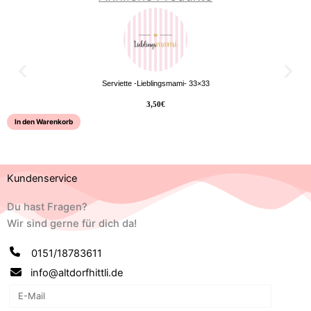
Serviette -Lieblingsmami- 33×33
3,50
€
In den Warenkorb
Kundenservice
Du hast Fragen?
Wir sind gerne für dich da!
0151/18783611
info@altdorfhittli.de