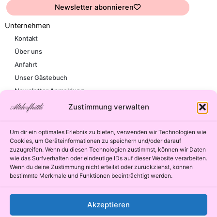
Newsletter abonnieren
Unternehmen
Kontakt
Über uns
Anfahrt
Unser Gästebuch
Newsletter Anmeldung
Zustimmung verwalten
Rechtliches
Impressum
Um dir ein optimales Erlebnis zu bieten, verwenden wir Technologien wie
AGB’s
Cookies, um Geräteinformationen zu speichern und/oder darauf
zuzugreifen. Wenn du diesen Technologien zustimmst, können wir Daten
Datenschutzerklärung
wie das Surfverhalten oder eindeutige IDs auf dieser Website verarbeiten.
Zahlungsarten
Wenn du deine Zustimmung nicht erteilst oder zurückziehst, können
bestimmte Merkmale und Funktionen beeinträchtigt werden.
Versandinformationen
Retoure
Cookie-Richtlinie (EU)
Akzeptieren